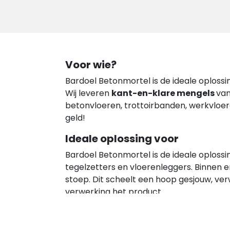
Voor wie?
Bardoel Betonmortel is de ideale oplossi
Wij leveren
kant-en-klare mengels
van
betonvloeren, trottoirbanden, werkvloer
geld!
Ideale oplossing voor
Bardoel Betonmortel is de ideale oploss
tegelzetters en vloerenleggers. Binnen 
stoep. Dit scheelt een hoop gesjouw, ver
verwerking het product.
Bezorging
Het is mogelijk uw bestelling te laten b