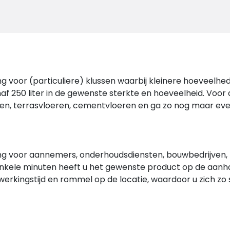
ng voor (particuliere) klussen waarbij kleinere hoeveel
af 250 liter in de gewenste sterkte en hoeveelheid. Voor d
en, terrasvloeren, cementvloeren en ga zo nog maar even
ing voor aannemers, onderhoudsdiensten, bouwbedrijven, k
enkele minuten heeft u het gewenste product op de aanha
werkingstijd en rommel op de locatie, waardoor u zich zo 
ezorgen. Wij bezorgen betonmortel in een ruime straal ro